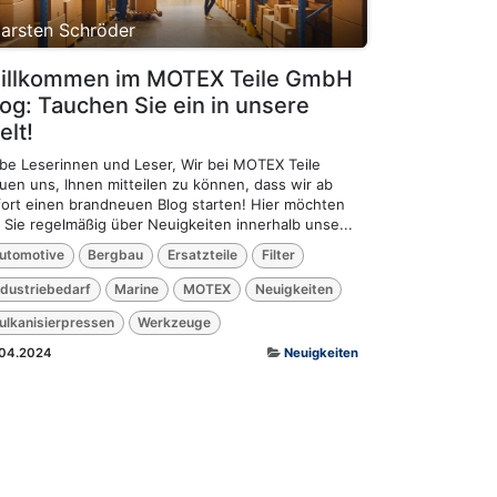
arsten Schröder
illkommen im MOTEX Teile GmbH
log: Tauchen Sie ein in unsere
elt!
ebe Leserinnen und Leser, Wir bei MOTEX Teile
euen uns, Ihnen mitteilen zu können, dass wir ab
fort einen brandneuen Blog starten! Hier möchten
r Sie regelmäßig über Neuigkeiten innerhalb unse...
utomotive
Bergbau
Ersatzteile
Filter
ndustriebedarf
Marine
MOTEX
Neuigkeiten
ulkanisierpressen
Werkzeuge
.04.2024
Neuigkeiten