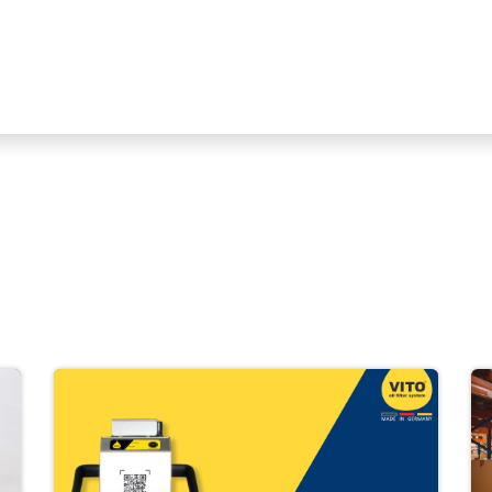
Industrien
Produktlinien
HIKMICRO