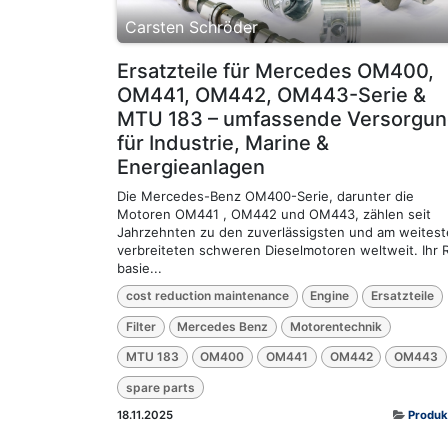
Carsten Schröder
Ersatzteile für Mercedes OM400,
OM441, OM442, OM443-Serie &
MTU 183 – umfassende Versorgun
für Industrie, Marine &
Energieanlagen
Die Mercedes-Benz OM400-Serie, darunter die
Motoren OM441 , OM442 und OM443, zählen seit
Jahrzehnten zu den zuverlässigsten und am weites
verbreiteten schweren Dieselmotoren weltweit. Ihr 
basie...
cost reduction maintenance
Engine
Ersatzteile
Filter
Mercedes Benz
Motorentechnik
MTU 183
OM400
OM441
OM442
OM443
spare parts
18.11.2025
Produk