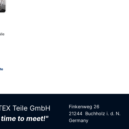
lle
te
Finkenweg 26
EX Teile G​mbH
21244 Buchholz i. d. N.
s time to meet!"
Germany