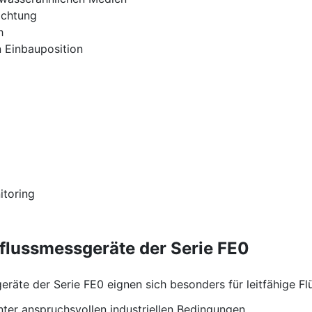
ichtung
h
 Einbauposition
toring
flussmessgeräte der Serie FE0
äte der Serie FE0 eignen sich besonders für leitfähige Flü
nter anspruchsvollen industriellen Bedingungen.