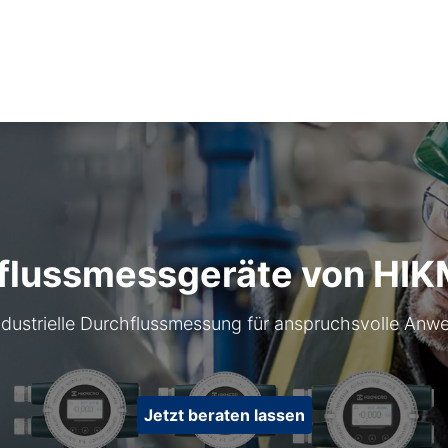
Industrien
Produktlinien
HIKMICRO
flussmessgeräte von HI
ndustrielle Durchflussmessung für anspruchsvolle An
Jetzt beraten lassen