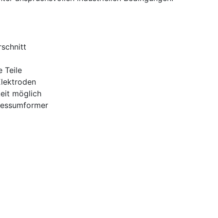
rschnitt
 Teile
lektroden
keit möglich
Messumformer