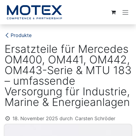
ZUM INHALT SPRINGEN
Produkte
Ersatzteile für Mercedes
OM400, OM441, OM442,
OM443-Serie & MTU 183
– umfassende
Versorgung für Industrie,
Marine & Energieanlagen
18. November 2025
durch
Carsten Schröder