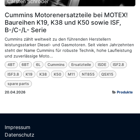
Carsten Schröder
Cummins Motorenersatzteile bei MOTEX!
Baureihen K19, K38 und K50 sowie ISF,
B-/C-/L- Serie
Cummins zählt weltweit zu den führenden Herstellern
leistungsstarker Diesel- und Gasmotoren. Seit vielen Jahrzehnten
steht der Name Cummins für robuste Technik, hohe Laufleistung
und zuverlässige Moto...
4BT
6BT
6L
Cummins
Ersatzteile
ISDE
ISF2.8
ISF3.8
K19
K38
K50
M11
NT855
QSX15
spare parts
20.04.2026
Produkte
Impressum
Datenschutz