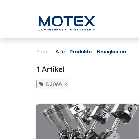
ZUM INHALT SPRINGEN
Home
Blogs:
Alle
Produkte
Neuigkeiten
1 Artikel
D2066
×