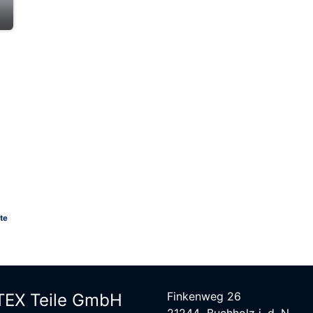
.
te
Finkenweg 26
EX Teile G​mbH