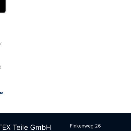
rn
te
Finkenweg 26
EX Teile G​mbH