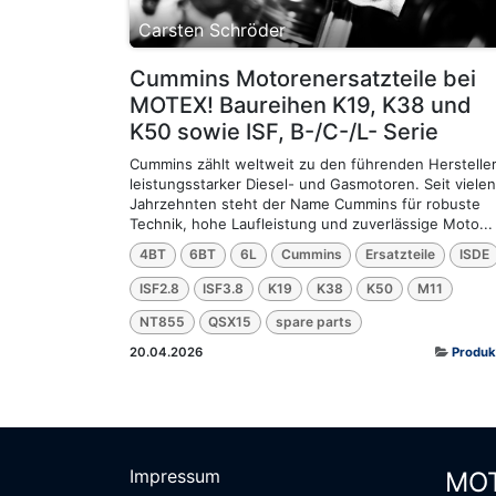
Carsten Schröder
Cummins Motorenersatzteile bei
MOTEX! Baureihen K19, K38 und
K50 sowie ISF, B-/C-/L- Serie
Cummins zählt weltweit zu den führenden Herstelle
leistungsstarker Diesel- und Gasmotoren. Seit vielen
Jahrzehnten steht der Name Cummins für robuste
Technik, hohe Laufleistung und zuverlässige Moto...
4BT
6BT
6L
Cummins
Ersatzteile
ISDE
ISF2.8
ISF3.8
K19
K38
K50
M11
NT855
QSX15
spare parts
20.04.2026
Produk
Impressum
MOT