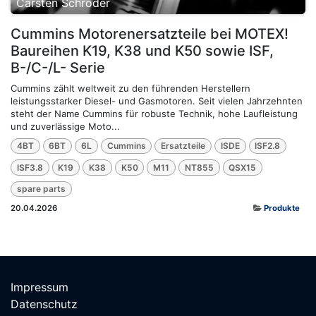
Carsten Schröder
Cummins Motorenersatzteile bei MOTEX!
Baureihen K19, K38 und K50 sowie ISF,
B-/C-/L- Serie
Cummins zählt weltweit zu den führenden Herstellern
leistungsstarker Diesel- und Gasmotoren. Seit vielen Jahrzehnten
steht der Name Cummins für robuste Technik, hohe Laufleistung
und zuverlässige Moto...
4BT
6BT
6L
Cummins
Ersatzteile
ISDE
ISF2.8
ISF3.8
K19
K38
K50
M11
NT855
QSX15
spare parts
20.04.2026
Produkte
Impressum
Datenschutz