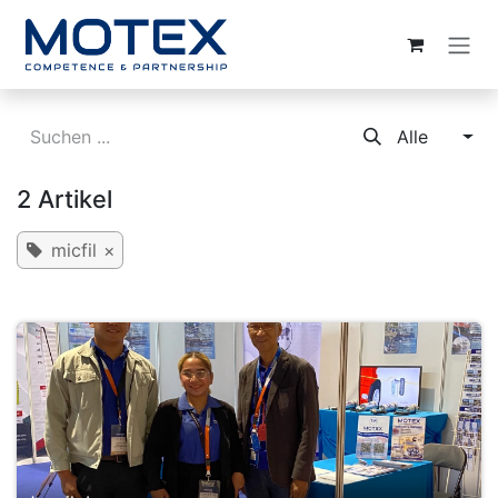
ZUM INHALT SPRINGEN
Alle
2 Artikel
micfil
×