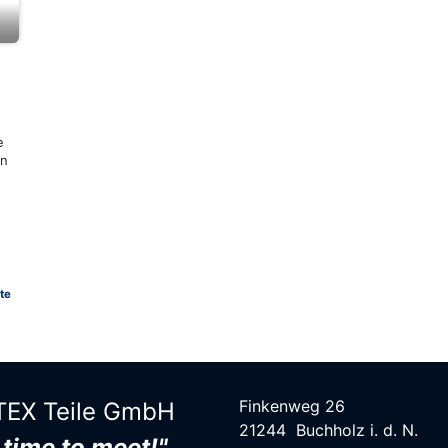
e
en
te
Finkenweg 26
EX Teile G​mbH
21244 Buchholz i. d. N.
s time to meet!"