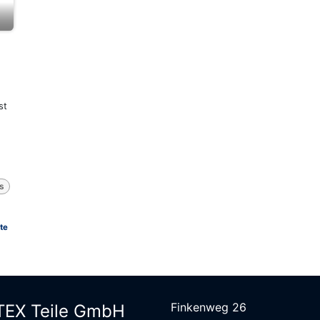
st
s
te
Finkenweg 26
EX Teile G​mbH