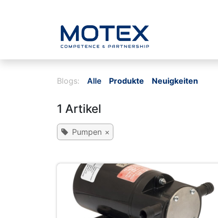
ZUM INHALT SPRINGEN
Home
Blogs:
Alle
Produkte
Neuigkeiten
1 Artikel
Pumpen
×