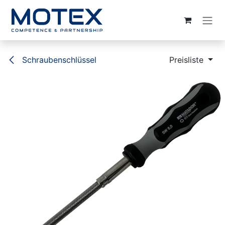
ZUM INHALT SPRINGEN
Schraubenschlüssel
Preisliste