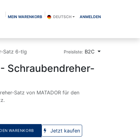
MEIN WARENKORB
DEUTSCH
ANMELDEN
Über uns
Shop
Kontakt
Blog
-Satz 6-tlg
B2C
Preisliste:
 Schraubendreher-
dreher-Satz von MATADOR für den
tz.
Jetzt kaufen
 DEN WARENKORB