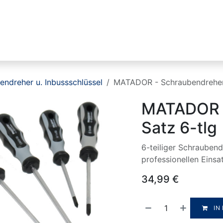
Industrien
Produktlinien
HIKMICRO
endreher u. Inbussschlüssel
MATADOR - Schraubendreher
MATADOR -
Satz 6-tlg
6-teiliger Schrauben
professionellen Einsa
34,99
€
IN