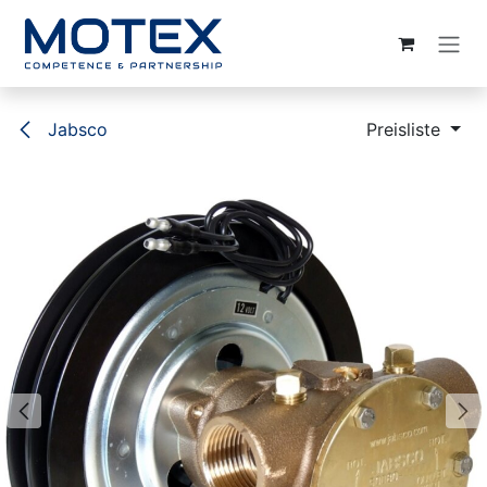
ZUM INHALT SPRINGEN
Jabsco
Preisliste