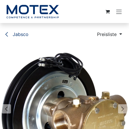
ZUM INHALT SPRINGEN
Jabsco
Preisliste