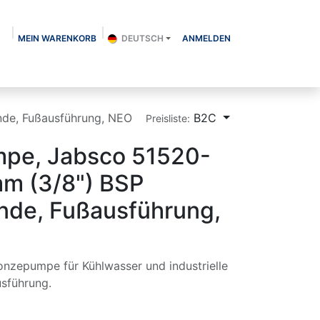
MEIN WARENKORB
DEUTSCH
ANMELDEN
Über uns
Shop
Kontakt
Blog
nde, Fußausführung, NEO
B2C
Preisliste:
pe, Jabsco 51520-
mm (3/8") BSP
nde, Fußausführung,
nzepumpe für Kühlwasser und industrielle
usführung.