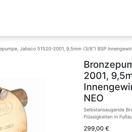
Industrien
Produktlinien
HIKMICRO
epumpe, Jabsco 51520-2001, 9,5mm (3/8") BSP Innengewi
Bronzepum
2001, 9,5
Innengewi
NEO
Selbstansaugende Bro
Flüssigkeiten in Fußa
299,00
€