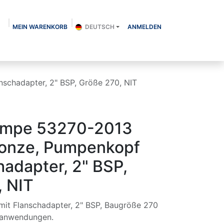
MEIN WARENKORB
DEUTSCH
ANMELDEN
Über uns
Shop
Kontakt
Blog
schadapter, 2" BSP, Größe 270, NIT
umpe 53270-2013
ronze, Pumpenkopf
hadapter, 2" BSP,
, NIT
it Flanschadapter, 2" BSP, Baugröße 270
eranwendungen.