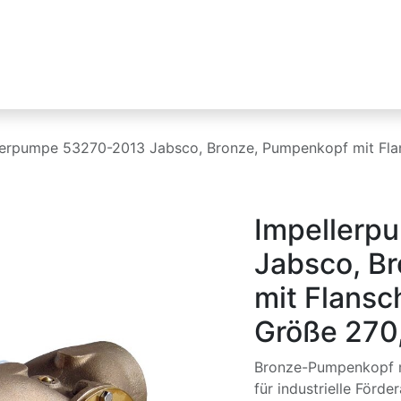
Industrien
Produktlinien
HIKMICRO
lerpumpe 53270-2013 Jabsco, Bronze, Pumpenkopf mit Flan
Impellerp
Jabsco, B
mit Flansc
Größe 270
Bronze-Pumpenkopf m
für industrielle Förd