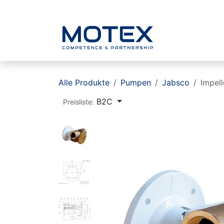
ZUM INHALT SPRINGEN
Home
Alle Produkte
Pumpen
Jabsco
Impel
B2C
Preisliste: