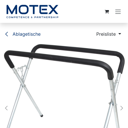
ZUM INHALT SPRINGEN
Ablagetische
Preisliste