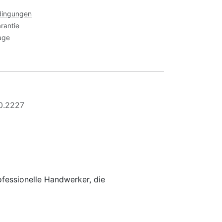
dingungen
rantie
age
0.2227
ofessionelle Handwerker, die