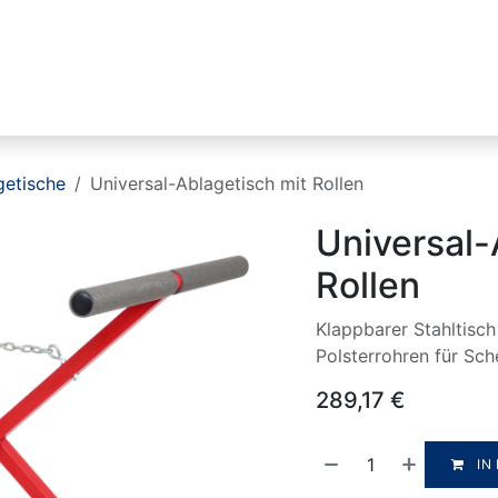
Industrien
Produktlinien
HIKMICRO
getische
Universal-Ablagetisch mit Rollen
Universal-
Rollen
Klappbarer Stahltisch
Polsterrohren für Sch
289,17
€
IN