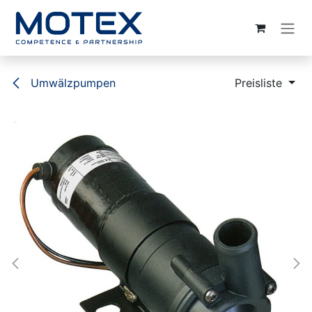
ZUM INHALT SPRINGEN
Umwälzpumpen
Preisliste