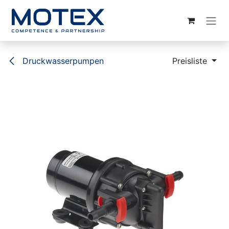
ZUM INHALT SPRINGEN
Druckwasserpumpen
Preisliste