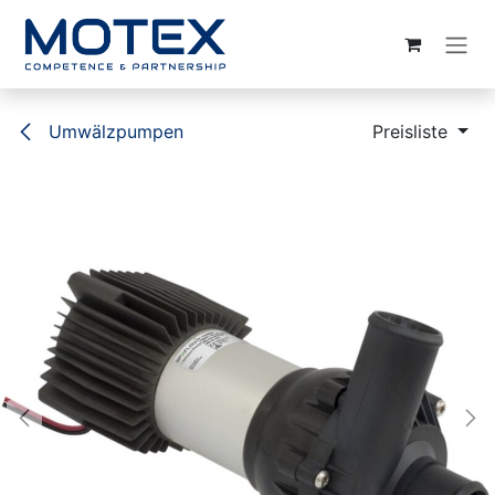
ZUM INHALT SPRINGEN
Umwälzpumpen
Preisliste