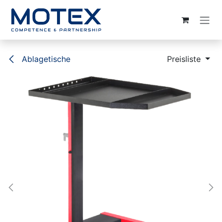
ZUM INHALT SPRINGEN
Ablagetische
Preisliste