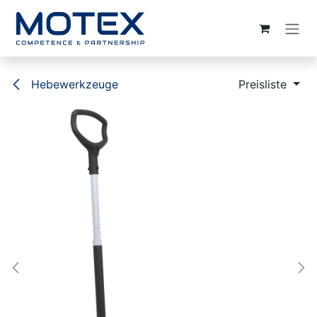
ZUM INHALT SPRINGEN
Hebewerkzeuge
Preisliste