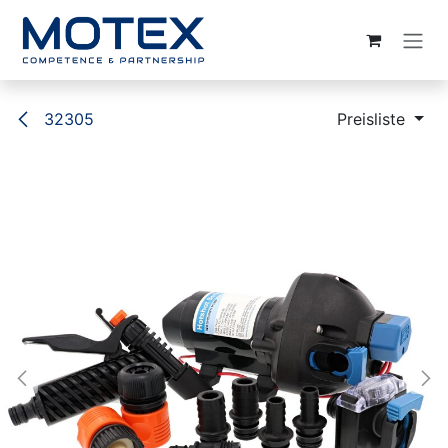
ZUM INHALT SPRINGEN
32305
Preisliste