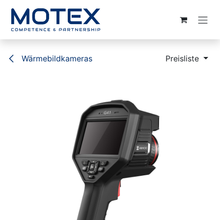
ZUM INHALT SPRINGEN
Wärmebildkameras
Preisliste