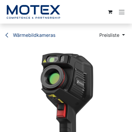
ZUM INHALT SPRINGEN
Wärmebildkameras
Preisliste