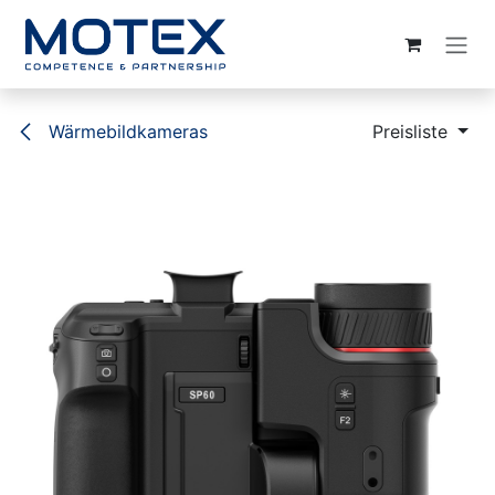
ZUM INHALT SPRINGEN
Wärmebildkameras
Preisliste