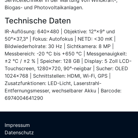
Servicetechniker in der Wartung von Windkraft-,
Biogas- und Photovoltaikanlagen.
Technische Daten
IR-Auflösung: 640×480 | Objektive: 12°×9° und
50°×37,3° | Fokus: Autofokus | NETD: <30 mK |
Bildwiederholrate: 30 Hz | Sichtkamera: 8 MP |
Messbereich: -20 °C bis +650 °C | Messgenauigkeit:
±2 °C / ±2 % | Speicher: 128 GB | Display: 5 Zoll LCD-
Touchscreen, 1280×720, 90°-neigbar | Sucher: OLED
1024×768 | Schnittstellen: HDMI, Wi-Fi, GPS |
Zusatzfunktionen: LED-Licht, Laserstrahl-
Entfernungsmesser, wechselbarer Akku | Barcode:
6974004641290
Impressum
Datenschutz