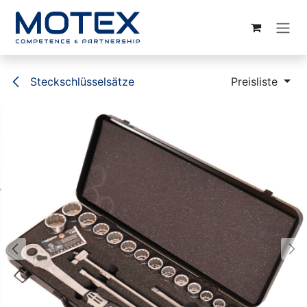
ZUM INHALT SPRINGEN
Steckschlüsselsätze
Preisliste