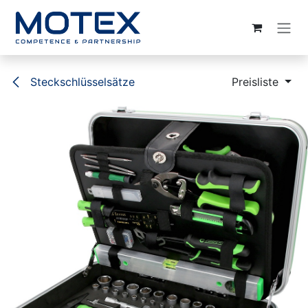
ZUM INHALT SPRINGEN
Steckschlüsselsätze
Preisliste