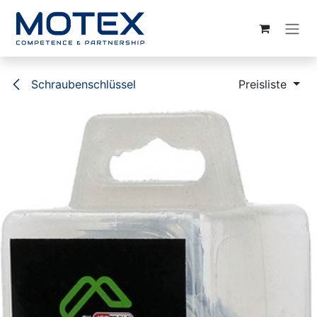
ZUM INHALT SPRINGEN
Schraubenschlüssel
Preisliste