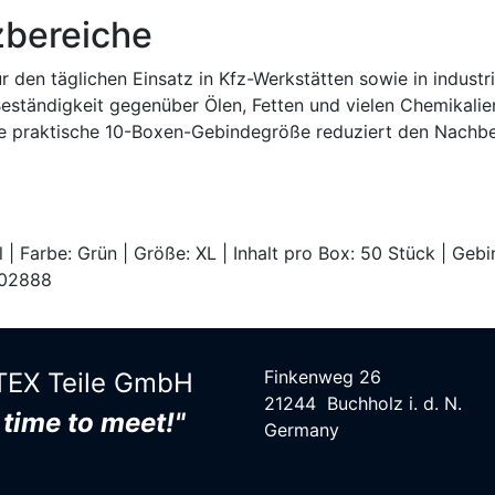
zbereiche
ür den täglichen Einsatz in Kfz-Werkstätten sowie in indus
 Beständigkeit gegenüber Ölen, Fetten und vielen Chemikalie
ie praktische 10-Boxen-Gebindegröße reduziert den Nachbes
l | Farbe: Grün | Größe: XL | Inhalt pro Box: 50 Stück | Ge
002888
Finkenweg 26
EX Teile G​mbH
21244 Buchholz i. d. N.
s time to meet!"
Germany