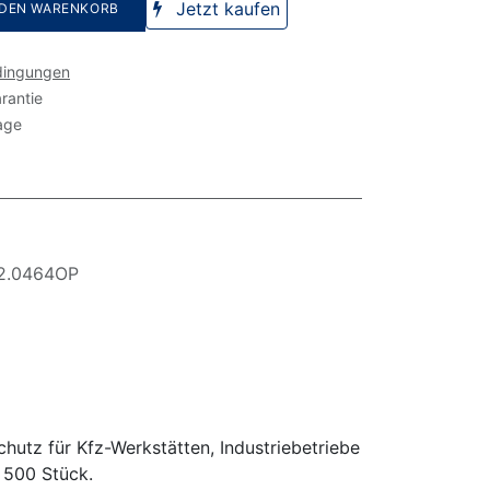
Jetzt kaufen
 DEN WARENKORB
dingungen
rantie
age
2.0464OP
utz für Kfz-Werkstätten, Industriebetriebe
 500 Stück.