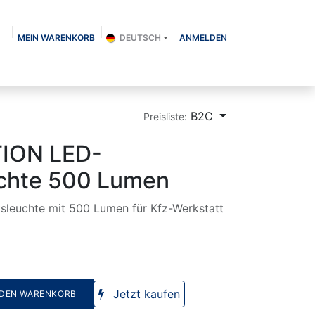
MEIN WARENKORB
DEUTSCH
ANMELDEN
Über uns
Shop
Kontakt
Blog
B2C
Preisliste:
ION LED-
uchte 500 Lumen
leuchte mit 500 Lumen für Kfz-Werkstatt
Jetzt kaufen
 DEN WARENKORB