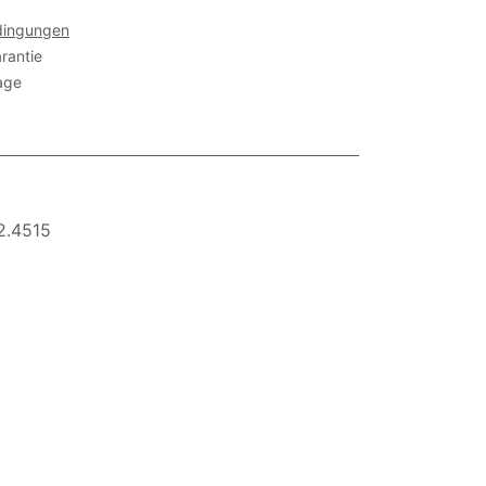
dingungen
rantie
age
2.4515