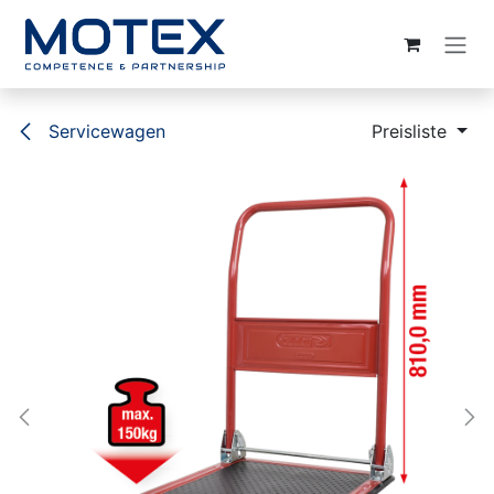
ZUM INHALT SPRINGEN
Servicewagen
Preisliste