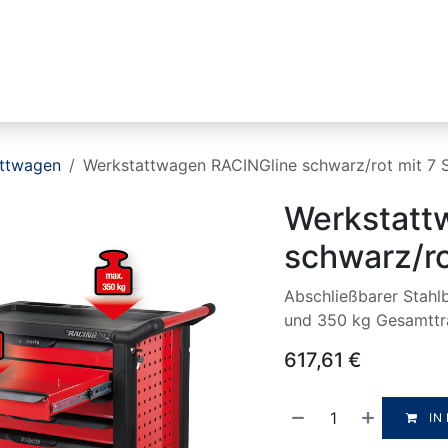
Industrien
Produktlinien
HIKMICRO
ttwagen
Werkstattwagen RACINGline schwarz/rot mit 7 
Werkstatt
schwarz/ro
Abschließbarer Stahl
und 350 kg Gesamttra
617,61
€
IN