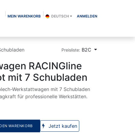
MEIN WARENKORB
DEUTSCH
ANMELDEN
Über uns
Shop
Kontakt
Blog
Schubladen
B2C
Preisliste:
wagen RACINGline
t mit 7 Schubladen
blech-Werkstattwagen mit 7 Schubladen
gkraft für professionelle Werkstätten.
Jetzt kaufen
 DEN WARENKORB