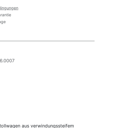
dingungen
rantie
age
6.0007
 Rollwagen aus verwindungssteifem