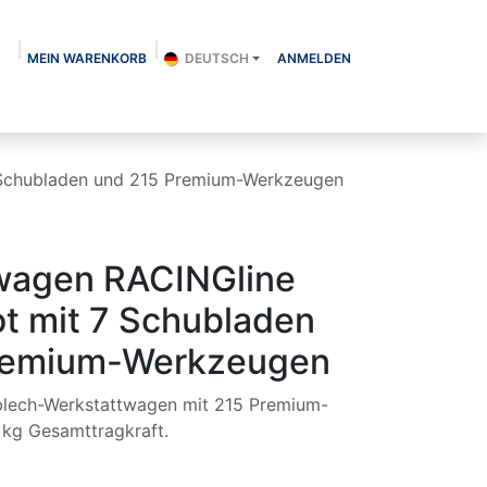
MEIN WARENKORB
DEUTSCH
ANMELDEN
Über uns
Shop
Kontakt
Blog
 Schubladen und 215 Premium-Werkzeugen
wagen RACINGline
t mit 7 Schubladen
remium-Werkzeugen
blech-Werkstattwagen mit 215 Premium-
kg Gesamttragkraft.