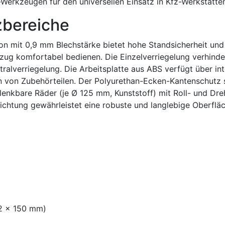
erkzeugen für den universellen Einsatz in Kfz-Werkstätten
zbereiche
on mit 0,9 mm Blechstärke bietet hohe Standsicherheit und 
zug komfortabel bedienen. Die Einzelverriegelung verhinder
tralverriegelung. Die Arbeitsplatte aus ABS verfügt über int
n von Zubehörteilen. Der Polyurethan-Ecken-Kantenschutz 
 lenkbare Räder (je Ø 125 mm, Kunststoff) mit Roll- und Dre
hichtung gewährleistet eine robuste und langlebige Oberfläc
 2 x 150 mm)