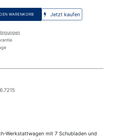
Jetzt kaufen
 DEN WARENKORB
dingungen
rantie
age
6.7215
ech-Werkstattwagen mit 7 Schubladen und