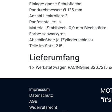
Einlage: ganze Schubfläche
Raddurchmesser: Ø 125 mm
Anzahl Lenkrollen: 2
Radfeststeller: ja
Material: Stahlblech, 0,9 mm Blechstärke
Farbe: schwarz/rot
Abschließbar: ja (Zylinderschloss)
Teile im Satz: 215
Lieferumfang
1 x Werkstattwagen RACINGline 826.7215 sc
Impressum
MOT
Datenschutz
"It'
AGB
Widerrufsrecht