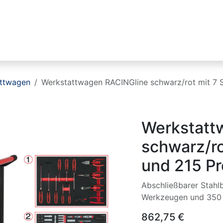
Industrien
Produktlinien
HIKMICRO
ttwagen
Werkstattwagen RACINGline schwarz/rot mit 7
Werkstatt
schwarz/ro
und 215 P
Abschließbarer Stahl
Werkzeugen und 350 
862,75
€