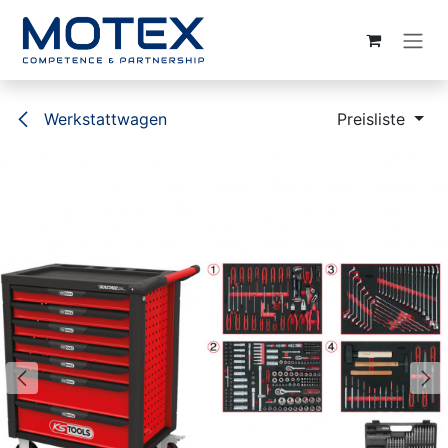
ZUM INHALT SPRINGEN
Werkstattwagen
Preisliste