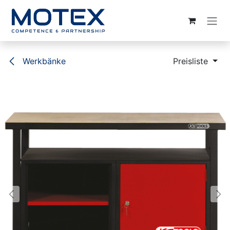
ZUM INHALT SPRINGEN
Werkbänke
Preisliste