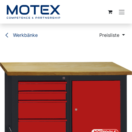
ZUM INHALT SPRINGEN
Werkbänke
Preisliste