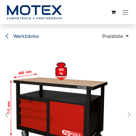
ZUM INHALT SPRINGEN
Werkbänke
Preisliste