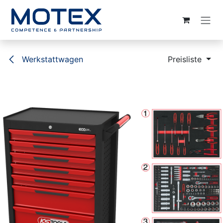
ZUM INHALT SPRINGEN
Werkstattwagen
Preisliste