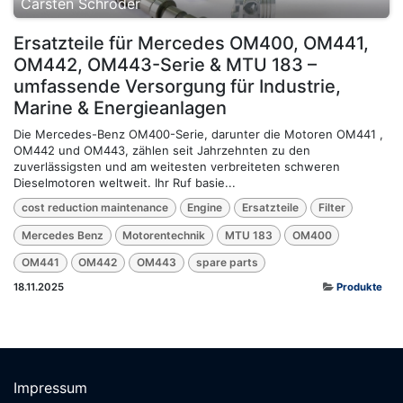
Carsten Schröder
Ersatzteile für Mercedes OM400, OM441,
OM442, OM443-Serie & MTU 183 –
umfassende Versorgung für Industrie,
Marine & Energieanlagen
Die Mercedes-Benz OM400-Serie, darunter die Motoren OM441 ,
OM442 und OM443, zählen seit Jahrzehnten zu den
zuverlässigsten und am weitesten verbreiteten schweren
Dieselmotoren weltweit. Ihr Ruf basie...
cost reduction maintenance
Engine
Ersatzteile
Filter
Mercedes Benz
Motorentechnik
MTU 183
OM400
OM441
OM442
OM443
spare parts
18.11.2025
Produkte
Impressum