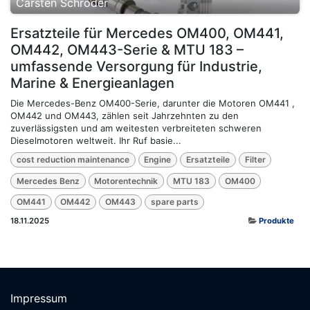
Carsten Schröder
Ersatzteile für Mercedes OM400, OM441,
OM442, OM443-Serie & MTU 183 –
umfassende Versorgung für Industrie,
Marine & Energieanlagen
Die Mercedes-Benz OM400-Serie, darunter die Motoren OM441 ,
OM442 und OM443, zählen seit Jahrzehnten zu den
zuverlässigsten und am weitesten verbreiteten schweren
Dieselmotoren weltweit. Ihr Ruf basie...
cost reduction maintenance
Engine
Ersatzteile
Filter
Mercedes Benz
Motorentechnik
MTU 183
OM400
OM441
OM442
OM443
spare parts
18.11.2025
Produkte
Impressum