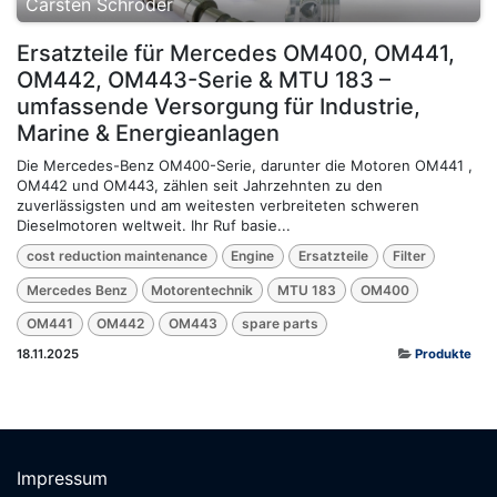
Carsten Schröder
Ersatzteile für Mercedes OM400, OM441,
OM442, OM443-Serie & MTU 183 –
umfassende Versorgung für Industrie,
Marine & Energieanlagen
Die Mercedes-Benz OM400-Serie, darunter die Motoren OM441 ,
OM442 und OM443, zählen seit Jahrzehnten zu den
zuverlässigsten und am weitesten verbreiteten schweren
Dieselmotoren weltweit. Ihr Ruf basie...
cost reduction maintenance
Engine
Ersatzteile
Filter
Mercedes Benz
Motorentechnik
MTU 183
OM400
OM441
OM442
OM443
spare parts
18.11.2025
Produkte
Impressum