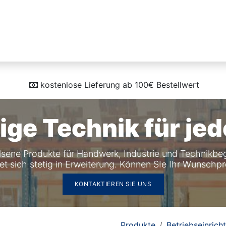
Industrien
Produktlinien
HIKMICRO
kostenlose Lieferung ab 100€ Bestellwert
ige Technik für jed
sene Produkte für Handwerk, Industrie und Technikbeg
t sich stetig in Erweiterung. Können SIe Ihr Wunschpr
KONTAKTIEREN SIE UNS
Produkte
Betriebseinrich