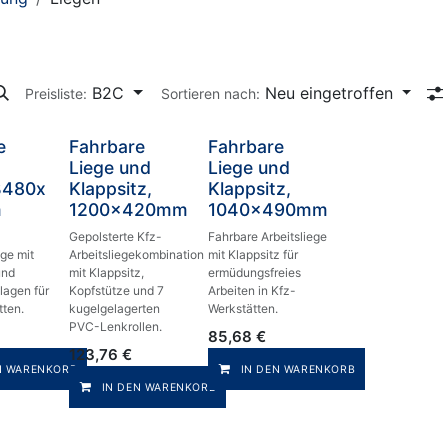
B2C
Neu eingetroffen
Preisliste:
Sortieren nach:
e
Fahrbare
Fahrbare
Liege und
Liege und
B480x
Klappsitz,
Klappsitz,
m
1200x420mm
1040x490mm
Gepolsterte Kfz-
Fahrbare Arbeitsliege
ege mit
Arbeitsliegekombination
mit Klappsitz für
und
mit Klappsitz,
ermüdungsfreies
agen für
Kopfstütze und 7
Arbeiten in Kfz-
tten.
kugelgelagerten
Werkstätten.
PVC-Lenkrollen.
85,68
€
123,76
€
N WARENKORB
IN DEN WARENKORB
IN DEN WARENKORB