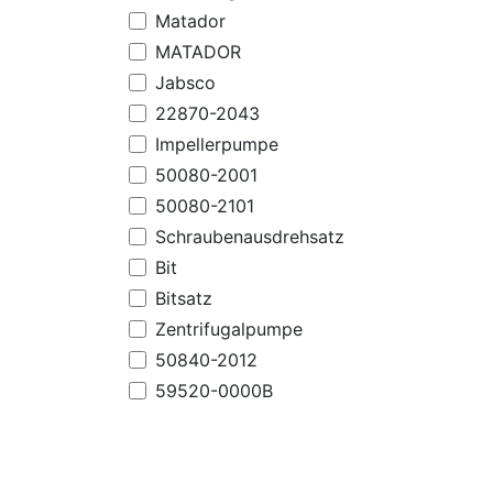
Matador
MATADOR
Jabsco
22870-2043
Impellerpumpe
50080-2001
50080-2101
Schraubenausdrehsatz
Bit
Bitsatz
Zentrifugalpumpe
50840-2012
59520-0000B
Magnetpumpe
53270-2013
Druckwasserpumpe