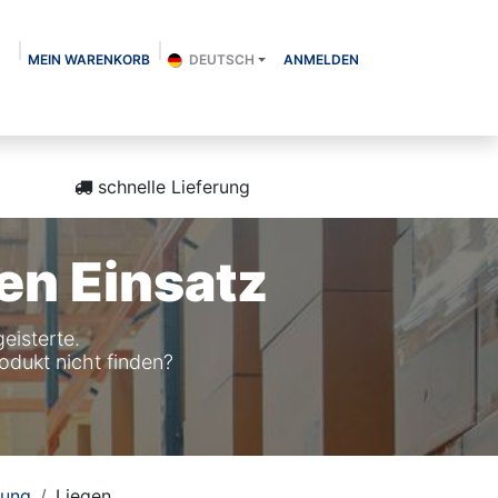
MEIN WARENKORB
DEUTSCH
ANMELDEN
Über uns
Shop
Kontakt
Blog
schnelle Lieferung
en Einsatz
eisterte.
odukt nicht finden?
tung
Liegen