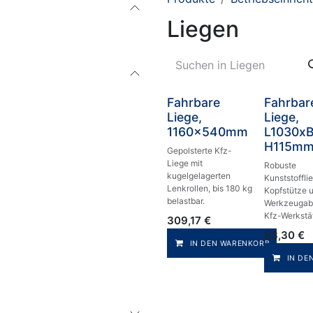
Liegen
Fahrbare
Fahrbar
Liege,
Liege,
1160x540mm
L1030x
H115m
Gepolsterte Kfz-
Liege mit
Robuste
kugelgelagerten
Kunststoffli
Lenkrollen, bis 180 kg
Kopfstütze 
belastbar.
Werkzeugabl
Kfz-Werkstä
309,17
€
83,30
€
IN DEN WARENKORB
IN DE