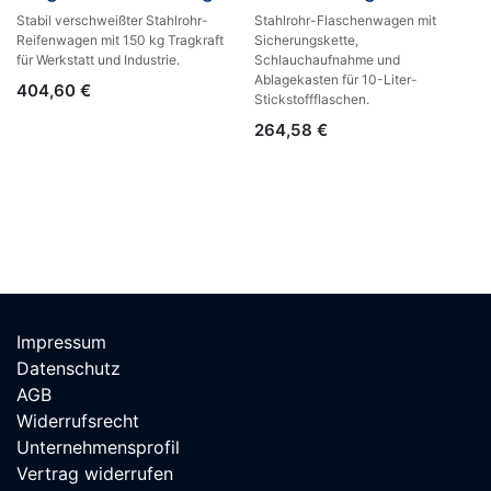
Stabil verschweißter Stahlrohr-
Stahlrohr-Flaschenwagen mit
Reifenwagen mit 150 kg Tragkraft
Sicherungskette,
für Werkstatt und Industrie.
Schlauchaufnahme und
Ablagekasten für 10-Liter-
404,60
€
Stickstoffflaschen.
264,58
€
Impressum
Datenschutz
AGB
Widerrufsrecht
Unternehmensprofil
Vertrag widerrufen