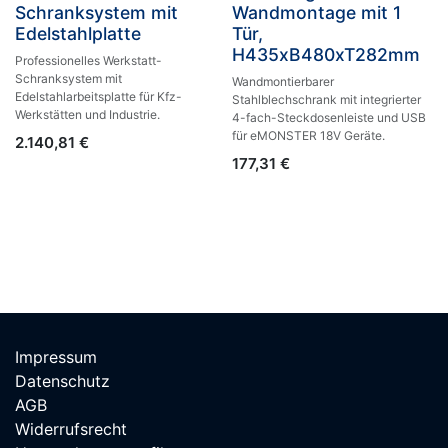
Schranksystem mit
Wandmontage mit 1
Edelstahlplatte
Tür,
H435xB480xT282mm
Professionelles Werkstatt-
Schranksystem mit
Wandmontierbarer
Edelstahlarbeitsplatte für Kfz-
Stahlblechschrank mit integrierter
Werkstätten und Industrie.
4-fach-Steckdosenleiste und USB
für eMONSTER 18V Geräte.
2.140,81
€
177,31
€
Impressum
Datenschutz
AGB
Widerrufsrecht