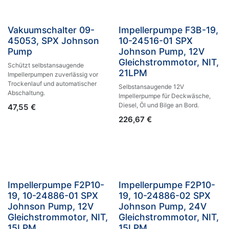
Vakuumschalter 09-
Impellerpumpe F3B-19,
45053, SPX Johnson
10-24516-01 SPX
Pump
Johnson Pump, 12V
Gleichstrommotor, NIT,
Schützt selbstansaugende
21LPM
Impellerpumpen zuverlässig vor
Trockenlauf und automatischer
Selbstansaugende 12V
Abschaltung.
Impellerpumpe für Deckwäsche,
Diesel, Öl und Bilge an Bord.
47,55
€
226,67
€
Impellerpumpe F2P10-
Impellerpumpe F2P10-
19, 10-24886-01 SPX
19, 10-24886-02 SPX
Johnson Pump, 12V
Johnson Pump, 24V
Gleichstrommotor, NIT,
Gleichstrommotor, NIT,
15LPM
15LPM