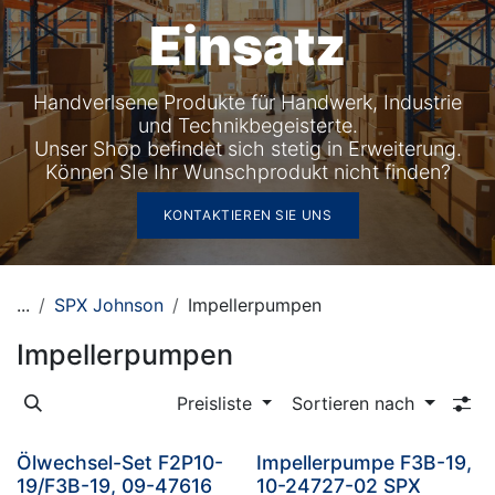
Einsatz
Handverlsene Produkte für Handwerk, Industrie
und Technikbegeisterte.
Unser Shop befindet sich stetig in Erweiterung.
Können SIe Ihr Wunschprodukt nicht finden?
KONTAKTIEREN SIE UNS
...
SPX Johnson
Impellerpumpen
Impellerpumpen
Preisliste
Sortieren nach
Ölwechsel-Set F2P10-
Impellerpumpe F3B-19,
19/F3B-19, 09-47616
10-24727-02 SPX