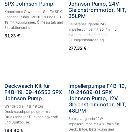
SPX Johnson Pump
Johnson Pump, 24V
Gleichstrommotor, NIT,
Komplettes Ölwechsel-Set für SPX
35LPM
Johnson Pump F2P10-19 und F3B-
19 mit Kupplungen, Ölmessstab und
Selbstansaugende 24V-
Extraktionsrohr.
Impellerpumpe mit 35 l/min für
maritime und industrielle
51,23
€
Flüssigkeitsförderung.
277,32
€
Deckwasch Kit für
Impellerpumpe F4B-19,
F4B-19, 09-46553 SPX
10-24689-01 SPX
Johnson Pump
Johnson Pump, 12V
Gleichstrommotor, NIT,
Wandelt die F4B-19 zur
48LPM
Deckwaschpumpe um – mit
Druckschalter, Rückschlagventil
Selbstsaugende 12V-
und Spritzdüse.
Impellerpumpe mit 48 L/min für
Deck, Bilge, Betankung und
184,40
€