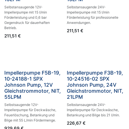
Selbstansaugende 12V-
Selbstansaugende 24V-
Impellerpumpe mit 15 l/min
Impellerpumpe mit 15 l/min
Förderleistung und 0,6 bar
Förderleistung für professionelle
Gegendruck für dauerhaften
Anwendungen.
Betrieb.
211,51
€
211,51
€
Impellerpumpe F5B-19,
Impellerpumpe F3B-19,
10-24188-1 SPX
10-24516-02 SPX
Johnson Pump, 12V
Johnson Pump, 24V
Gleichstrommotor, NIT,
Gleichstrommotor, NIT,
55LPM
21LPM
Selbstsaugende 12V-
Selbstansaugende 24V-
Impellerpumpe für Deckwäsche,
Impellerpumpe für Deckwäsche,
Feuerlöschung, Betankung und
Betankung und Bilge bis 21 l/min.
Bilge mit 55 L/min Fördermenge.
226,67
€
929,69
€